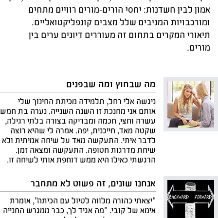
אמון לבין חשדנות: יחסי הורים-מורים רוויים מתחים
ומורכבויות המניבים שלל מצבים קונפליקטואליים.
תיאורי המקרים בתחום זה מעוררים דיונים ערים בין
מורים.
מה שבחוץ ומה שבפנים
ניגשה אלי רחל, תלמידה מכיתת החינוך שלי
אותם אני מחנכת זו השנה השנייה. נערה בת חמש
עשרה וחצי, חכמה ומבריקה בצורה בלתי רגילה,
שקטה מאד, חייכנית, יפה. אמרה לי שהיא רוצה
לדבר איתי. התעקשה מאד על שיחה אמיתית ולא
שיחת מדרגות חטופה. התעקשה ומצאה זמן.
הרגשתי כאילו היא ממש דוחפת אותי לשיחה זו.
אנחנו שונים, זה פשוט לא מתחבר
"יצאתי כהורה מלווה לטיול עם הכיתה", אומרת
אימא של קובי. "מה אגיד לך, כבר ממגרש החנייה