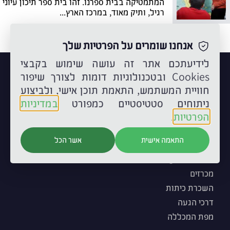
המתמטיקה בבית ספרנו. זהו בית ספר תיכון עיוני
רגיל, ותיק מאוד, במרכז הארץ...
אנחנו שומרים על הפרטיות שלך
לידיעתכם אתר זה עושה שימוש בקבצי
Cookies ובטכנולוגיות דומות לצורך שיפור
חוויית המשתמש, התאמת תוכן אישי, ולביצוע
ניתוחים סטטיסטיים כמפורט
במדיניות
הפרטיות
.
צור קשר
התאמה אישית
אשר הכל
03-6902323
info.skb@smkb.ac.il
מכרזים
השכרת כיתות
דרכי הגעה
מפת המכללה