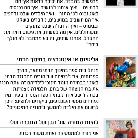
מרגישים בהבדל. את יכולה לראות איך הם
לבושים – ואיך אנחנו לבושים, איך הם נכנסים
לאוטובוס לפי התור – ואיך הילדים שלנו נדחפים,
איך הם יושבים במושבים, מדברים בשקט
ובנימוס – ואיך החבר'ה שלנו צועקים
ומשתוללים. אין מה לעשות, את פשוט רואה את
ההבדל! אנחנו שונים, זה לא מתחבר, לא הולך
ביחד"
אליטיזם או אינטגרציה בחינוך הדתי
מנהל בית ספר בחינוך הדתי מתאר, בדרך
ספרותית, את לבטיהם של הורים מהמגזר הדתי
לאומי בבחירת מוסד חינוכי לילדיהם זה עתה חגגו
את בת המצווה של בתם, תלמידה מצטיינת
בכתה ו' של אחד מבתי הספר הממ"ד בעיר. מיד
נפתחים מסעי השכנועים, ביקורים ולחצים: היכן
לרשום את הילדה להמשך לימודיה התיכוניים?
להיות המורה של הבן של החברה שלי
אני מורה למתמטיקה ואחת משתי רכזות