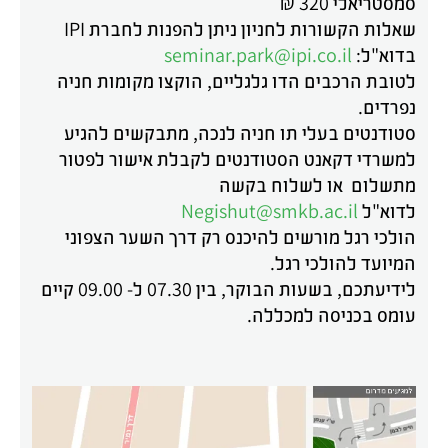
סמסטריאלי 320 ₪
שאלות הקשורות לחניון ניתן להפנות לחברת IPI
בדוא"ל:
seminar.park@ipi.co.il
לטובת הרכבים הדו גלגליים, הוקצו מקומות חניה
נפרדים.
סטודנטים בעלי תו חניה לנכה, מתבקשים להגיע
למשרדי דקאנט הסטודנטים לקבלת אישור לפטור
מתשלום או לשלוח בקשה
לדוא"ל
Negishut@smkb.ac.il
הולכי רגל מורשים להיכנס רק דרך השער הצפוני
המיועד להולכי רגל.
לידיעתכם, בשעות הבוקר, בין 07.30 ל- 09.00 קיים
עומס בכניסה למכללה.