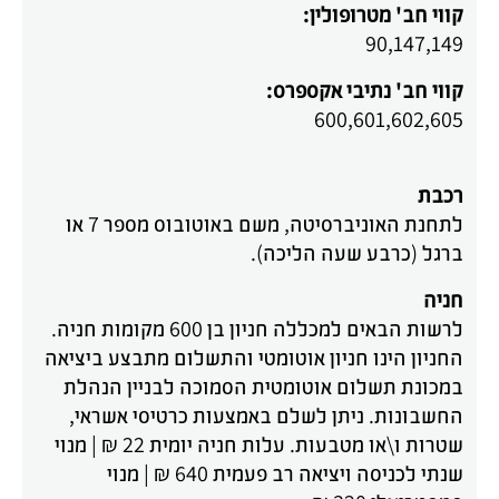
קווי חב' מטרופולין:
90,147,149
קווי חב' נתיבי אקספרס:
600,601,602,605
רכבת
לתחנת האוניברסיטה, משם באוטובוס מספר 7 או
ברגל (כרבע שעה הליכה).
חניה
לרשות הבאים למכללה חניון בן 600 מקומות חניה.
החניון הינו חניון אוטומטי והתשלום מתבצע ביציאה
במכונת תשלום אוטומטית הסמוכה לבניין הנהלת
החשבונות. ניתן לשלם באמצעות כרטיסי אשראי,
שטרות ו\או מטבעות. עלות חניה יומית 22 ₪ | מנוי
שנתי לכניסה ויציאה רב פעמית 640 ₪ | מנוי