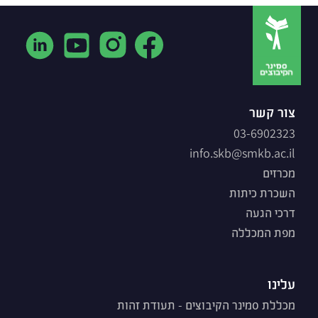
צור קשר
03-6902323
info.skb@smkb.ac.il
מכרזים
השכרת כיתות
דרכי הגעה
מפת המכללה
עלינו
מכללת סמינר הקיבוצים - תעודת זהות