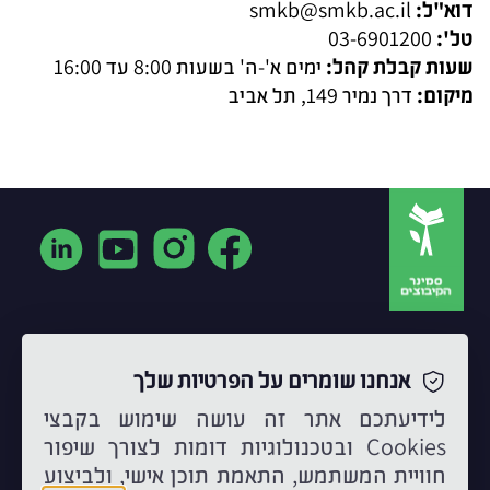
דוא"ל:
smkb@smkb.ac.il
טל':
03-6901200
שעות קבלת קהל:
ימים א'-ה' בשעות 8:00 עד 16:00
מיקום:
דרך נמיר 149, תל אביב
צור קשר
אנחנו שומרים על הפרטיות שלך
03-6902323
info.skb@smkb.ac.il
לידיעתכם אתר זה עושה שימוש בקבצי
Cookies ובטכנולוגיות דומות לצורך שיפור
מכרזים
חוויית המשתמש, התאמת תוכן אישי, ולביצוע
השכרת כיתות