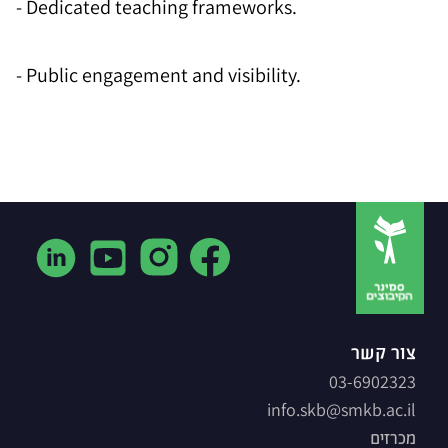
- Dedicated teaching frameworks.
- Public engagement and visibility.
צור קשר
03-6902323
info.skb@smkb.ac.il
מכרזים