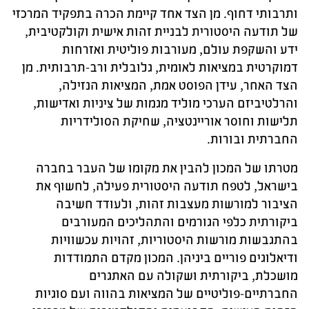
ותרבותי דחוף. מן הצד אחד קיימת הכרה בתפקיד המרכזי
של תודעה היסטורית לבניית זהות אישית וקולקטיבית,
ידע והשקפת עולם, מעורבות פוליטית ואזרחות
דמוקרטית במציאות לאומית, גלובלית ורב-תרבותית. מן
הצד האחר, עידן הפוסט אמת, המציאות הנזילה,
והרלטיביזם הערכי מוליד מגמות של ציניות ואדישות,
תלישות וחוסר אוריינטציה, שחיקת הסולידריות
החברתית ובורות.
מטרתו של המכון להבין את מקומו של העבר בחברה
בישראל, לטפח תודעה היסטורית פעילה, לחשוף את
הציבור למורשות מעצבות זהות, ולעודד חשיבה
ביקורתית כלפי הגורמים והתהליכים המעורבים
בהתגבשות מורשות היסטוריות, זהויות עכשוויות
ודיאלוגים פוריים ביניהן. המכון מקדם התמודדות
מושכלת, ביקורתית ושקולה עם האתגרים
החברתיים-פוליטיים של המציאות בהווה ועם סוגיות