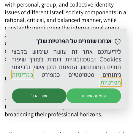
with personal, group, and collective identity
issues of different Israeli society components in a
rational, critical, and balanced manner, while
constantly monitoring the international arena
and comparing them with similar processes in
אנחנו שומרים על הפרטיות שלך
other societies. It engages in fostering a historical
consciousness in the young within the education
לידיעתכם אתר זה עושה שימוש בקבצי
system, particularly higher education.
Cookies ובטכנולוגיות דומות לצורך שיפור
חוויית המשתמש, התאמת תוכן אישי, ולביצוע
ניתוחים סטטיסטיים כמפורט
במדיניות
Unique features of the institute
הפרטיות
.
התאמה אישית
אשר הכל
- A first-of-its-kind framework that benefits all
those involved in history education in Israel,
broadening their professional horizons.