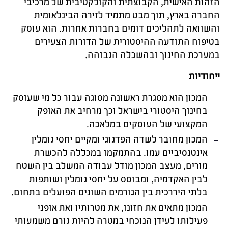
הזהות האישית, הקבוצתית והקולקטיבית של מרכיבי
החברה בארץ, תוך מבט מתמיד לזירה הבינלאומית
והשוואה לתהליכים דומים בחברות אחרות. הוא עוסק
בטיפוח התודעה ההיסטורית של הדורות הצעירים
במערכת החינוך ובהשכלה הגבוהה.
ייחודיות
המכון הוא מסגרת ראשונה מסוגה עבור כל מי שעוסק
בחינוך היסטורי בישראל וכך מרחיב את האופק
המקצועי של העוסקים במלאכה.
המכון מחובר לשדה הפדגוגי ומקיים יחסי גומלין
אינטנסיביים עמו. בהתמקמו במכללה להכשרת
מורים, מעצב המכון מודל עבודה המשלב בין השטח
לבין האקדמיה, ומבוסס על יחסי גומלין ושותפות
בלתי היררכית בין הגורמים השונים הפועלים בתחום.
המכון מתאים את חזונו, את מטרותיו ואת אופני
פעילותו לעידן הנוכחי במטרה להיות גורם משמעותי