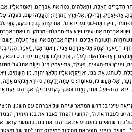
ַחַר הַדְּבָרִים הָאֵלֶּה, וְהָאֱלֹהִים, נִסָּה אֶת-אַבְרָהָם; וַיֹּאמֶר אֵלָיו, אַבְרָ
תָּ, אֶת-יִצְחָק, וְלֶךְ-לְךָ, אֶל-אֶרֶץ הַמֹּרִיָּה; וְהַעֲלֵהוּ שָׁם, לְעֹלָה, עַל א
ֶת-חֲמֹרוֹ, וַיִּקַּח אֶת-שְׁנֵי נְעָרָיו אִתּוֹ, וְאֵת יִצְחָק בְּנוֹ; וַיְבַקַּע, עֲצֵי ע
, וַיִּשָּׂא אַבְרָהָם אֶת-עֵינָיו וַיַּרְא אֶת-הַמָּקוֹם--מֵרָחֹק. ה וַיֹּאמֶר אַבְרָ
ִשְׁתַּחֲוֶה, וְנָשׁוּבָה אֲלֵיכֶם. ו וַיִּקַּח אַבְרָהָם אֶת-עֲצֵי הָעֹלָה, וַיָּשֶׂם עַל
חְדָּו. ז וַיֹּאמֶר יִצְחָק אֶל-אַבְרָהָם אָבִיו, וַיֹּאמֶר אָבִי, וַיֹּאמֶר, הִנֶּנִּי בְנ
לֹהִים יִרְאֶה-לּוֹ הַשֶּׂה לְעֹלָה, בְּנִי; וַיֵּלְכוּ שְׁנֵיהֶם, יַחְדָּו. ט וַיָּבֹאו
ֵחַ, וַיַּעֲרֹךְ אֶת-הָעֵצִים; וַיַּעֲקֹד, אֶת-יִצְחָק בְּנוֹ, וַיָּשֶׂם אֹתוֹ עַל-הַמִּזְב
לֶת, לִשְׁחֹט, אֶת-בְּנוֹ. יא וַיִּקְרָא אֵלָיו מַלְאַךְ יְהוָה, מִן-הַשָּׁמַיִם, וַיֹּא
ַּעַר, וְאַל-תַּעַשׂ לוֹ, מְאוּמָה: כִּי עַתָּה יָדַעְתִּי, כִּי-יְרֵא אֱלֹהִים אַתָּה, וְל
וַיַּרְא וְהִנֵּה-אַיִל, אַחַר, נֶאֱחַז בַּסְּבַךְ בְּקַרְנָיו; וַיֵּלֶךְ אַבְרָהָם וַיּ
יאה עיינו במדרש המתאר שיחה של אברהם עם השטן, המציג
 יש לעבוד את ה', הקושי והפחד לאבד את בנו היחיד, הבגי
ל נהר שמאיים להטביע את אברהם ואת בנו. בהמשך קראנו את
". השיר, בעיני, הופך את הסיפור ממיתוס דתי לסוג של תיאטרו