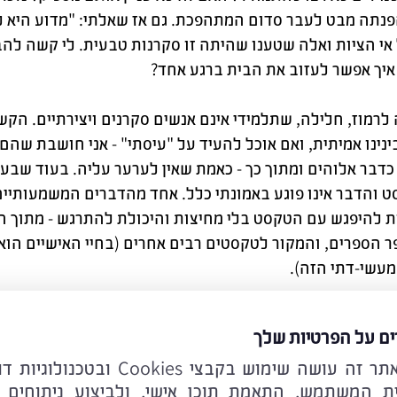
הפנתה מבט לעבר סדום המתהפכת. גם אז שאלתי: "מדוע היא לא
אי הציות ואלה שטענו שהיתה זו סקרנות טבעית. לי קשה לה
איך אפשר לעזוב את הבית ברגע אחד?
ה לרמוז, חלילה, שתלמידי אינם אנשים סקרנים ויצירתיים. הקש
נינו אמיתית, ואם אוכל להעיד על "עיסתי" - אני חושבת שהם
כדבר אלוהים ומתוך כך - כאמת שאין לערער עליה. בעוד שבעינ
 והדבר אינו פוגע באמונתי כלל. אחד מהדברים המשמעותיים 
 להיפגש עם הטקסט בלי מחיצות והיכולת להתרגש - מתוך הז
 הספרים, והמקור לטקסטים רבים אחרים (בחיי האישיים הוא
עשי-דתי הזה).
ובדה שאני אמא טרייה גם היא עוררה בי רגשות קשים כלפי 
ים על הפרטיות שלך
ו של יצחק הקטן ומוותרים על הבן שנולד לאברהם אחרי זמן כ
לידיעתכם אתר זה עושה שימוש בקבצי ookies
ית המשתמש, התאמת תוכן אישי, ולביצוע ניתוחים 
מדה בפניי היא: האם עליי, כמורה, כאשת חינוך, לזעזע את 