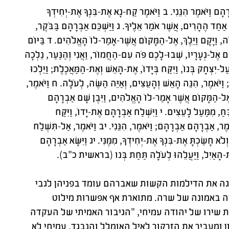
הָם וַיֹּאמֶר הִנֵּנִי. ב וַיֹּאמֶר קַח-נָא אֶת-בִּנְךָ אֶת-יְחִידְךָ
ַחַד הֶהָרִים, אֲשֶׁר אֹמַר אֵלֶיךָ. ג וַיַּשְׁכֵּם אַבְרָהָם בַּבֹּקֶר,
ֹלָה, וַיָּקָם וַיֵּלֶךְ, אֶל-הַמָּקוֹם אֲשֶׁר-אָמַר-לוֹ הָאֱלֹהִים. ד בַּיּוֹם
הָם אֶל-נְעָרָיו, שְׁבוּ-לָכֶם פֹּה עִם-הַחֲמוֹר, וַאֲנִי וְהַנַּעַר, נֵלְכָה
-יִצְחָק בְּנוֹ, וַיִּקַּח בְּיָדוֹ, אֶת-הָאֵשׁ וְאֶת-הַמַּאֲכֶלֶת; וַיֵּלְכוּ
ִי; וַיֹּאמֶר, הִנֵּה הָאֵשׁ וְהָעֵצִים, וְאַיֵּה הַשֶּׂה, לְעֹלָה. ח וַיֹּאמֶר,
ּ, אֶל-הַמָּקוֹם אֲשֶׁר אָמַר-לוֹ הָאֱלֹהִים, וַיִּבֶן שָׁם אַבְרָהָם
ֵּחַ, מִמַּעַל לָעֵצִים. י וַיִּשְׁלַח אַבְרָהָם אֶת-יָדוֹ, וַיִּקַּח
מֶר, אַבְרָהָם אַבְרָהָם; וַיֹּאמֶר, הִנֵּנִי. יב וַיֹּאמֶר, אַל-תִּשְׁלַח
ֹא חָשַׂכְתָּ אֶת-בִּנְךָ אֶת-יְחִידְךָ, מִמֶּנִּי. יג וַיִּשָּׂא אַבְרָהָם
ִקַּח אֶת-הָאַיִל, וַיַּעֲלֵהוּ לְעֹלָה תַּחַת בְּנו (בראשית כ"ב).
ה את הדילמות הקשות שאברהם עומד בפניהן לגבי
דה באמונה של שרה. מתוארת אף אפשרות מילוט
 שירו של יהודה עמיחי, "הגיבור האמיתי של העקדה
ן ומעביר את הזרקור לאיל האומלל והנבגד. עמיחי לא