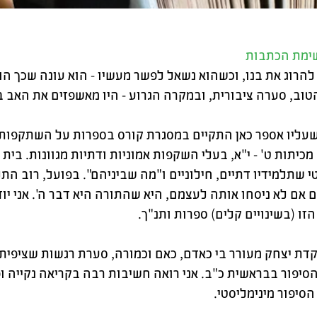
שימת הכתבות
להרוג את בנו, וכשהוא נשאל לפשר מעשיו - הוא עונה שכך הור
וב, סערה ציבורית, ובמקרה הגרוע - היו מאשפזים את האב ב
עליו אספר כאן התקיים במסגרת קורס בספרות על השתקפו
מכיתות ט' - י"א, בעלי השקפות אמוניות ודתיות מגוונות. בית
י שתלמידיו דתיים, חילוניים ו"מה שביניהם". בפועל, רוב ה
 אם לא ניסחו אותה לעצמם, היא שהתורה היא דבר ה'. אני י
זו (בשינויים קלים) ספרות ותנ"ך.
ת יצחק מעורר בי כאדם, כאם וכמורה, סערת רגשות שציפיתי
סיפור בבראשית כ"ב. אני רואה חשיבות רבה בקריאה נקייה ו
הסיפור מינימליסטי.