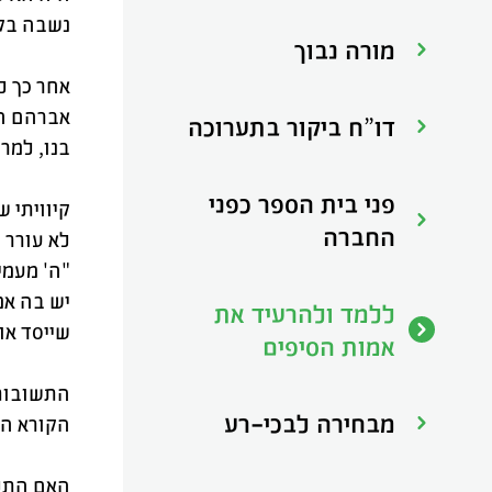
נשבה בקס
מורה נבוך
אחר כך ל
אברהם הו
דו”ח ביקור בתערוכה
בנו, למר
פני בית הספר כפני
קיוויתי 
החברה
לא עורר 
"ה' מעמי
יש בה אמ
ללמד ולהרעיד את
שייסד או
אמות הסיפים
התשובות 
מבחירה לבכי-רע
הקורא הנ
האם התלמ