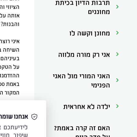
תרבות הדיון בכיתת
הציווי ו
מחוננים
אותה על 
והבנות? 
מחונן וקשה לו
איני רוצ
השיחה בי
אני רק מורה מלווה
בעיניהם 
על הטקסט
האני המורי מול האני
ההזדמנות
באמת ספר
הפנימי
המקור המ
ילדה לא אחראית
יתכן שהע
אנחנו שומר
וברגשותי
האם זה קרה באמת?
שיפור חווי
השאלה שע
על סדר היום