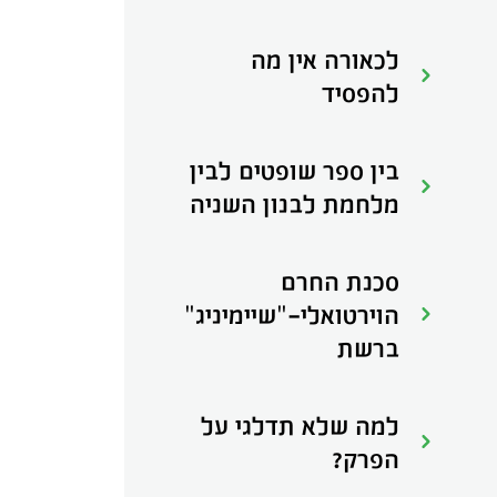
לכאורה אין מה
להפסיד
בין ספר שופטים לבין
מלחמת לבנון השניה
סכנת החרם
הוירטואלי-"שיימיניג"
ברשת
למה שלא תדלגי על
הפרק?