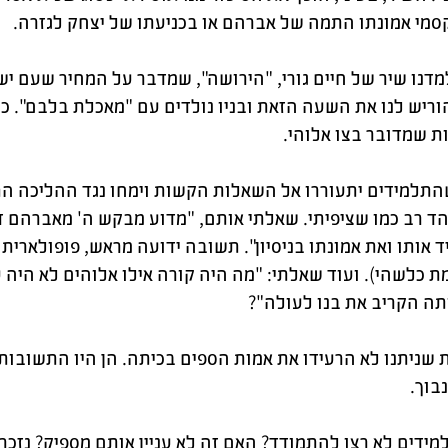
מי אמונתו התמה של אברהם או בכניעתו של יצחק לגזרה.
מדנו שיר של חיים גורי, "הירושה", שמדבר על המחיר שעם 
ריש לנו את השעה הזאת ובניו נולדים עם "מאכלת בלבם". כל
ות שמדובר בצו אלוהי.
שהתלמידים יתעוררו אל השאלות הקשות וימחו נגד ההליכה ה
הד רב כמו שציפיתי. שאלתי אותם, "מדוע מבקש ה' מאברהם 
ד אותו ואת אמונתו בניסיון". תשובה ידועה מראש, פופולארי
ת כלשהי). ועוד שאלתי: "מה היה קורה אילו אלוהים לא היה
תה הקריב את בנו לעולה"?
שניתנו לא הרעידו את אמות הספים בכיתה. הן היו התשוב
בוך.
ידים לא רצו להתמודד? האם זה לא עניין אותם מספיק? נזכר