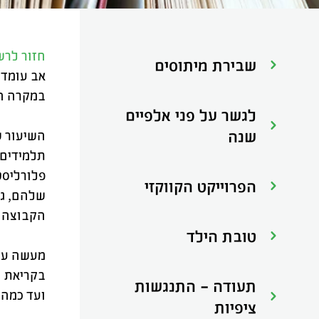
חזור לר
שבירת מיתוסים
אב עומד 
במקרה הט
לגשר על פני אלפיים
שנה
השיעור ש
תלמידים 
פלורליסט
הפרוייקט הקווקזי
שלהם, גם
הקבוצה ה
טובת הילד
מעשה עקד
בקריאת ה
תעודה - התנגשות
ועד כמה 
ציפיות