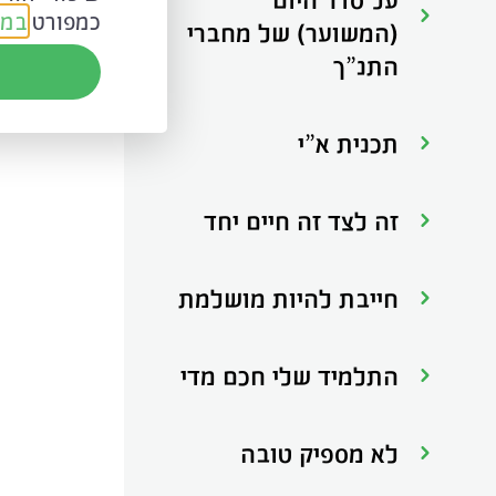
כמפורט
במד
אני רשאי
(המשוער) של מחברי
רב שנים 
התנ”ך
תכנית א”י
זה לצד זה חיים יחד
חייבת להיות מושלמת
התלמיד שלי חכם מדי
לא מספיק טובה