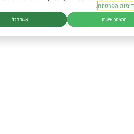
יניות הפרטיות
.
ת לגרום להם לזנוח את אמונתם התמימה? ואולי אין זו אמונה 
("שעושה את העבודה")?
התאמה אישית
אשר הכל