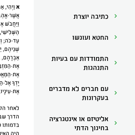
א
וַיְהִי, א
אֲשֶׁר-אָהַבְ
כתיבה יוצרת
וַיַּחֲבֹשׁ א
הַשְּׁלִישִׁי
החטא ועונשו
עַד-כֹּה; וְנ
שְׁנֵיהֶם, יַ
אַבְרָהָם, אֱ
התמודדות עם בעיות
אֶת-הַמִּזְבּ
התנהגות
אֶת-הַמַּאֲכֶ
יָדְךָ אֶל-הַנ
עם חברים לא מדברים
אֶת-עֵינָיו, 
בעקרונות
לאחר הקר
הדרך שבה
אליטיזם או אינטגרציה
בדמותו ש
בחינוך הדתי
היה האיל