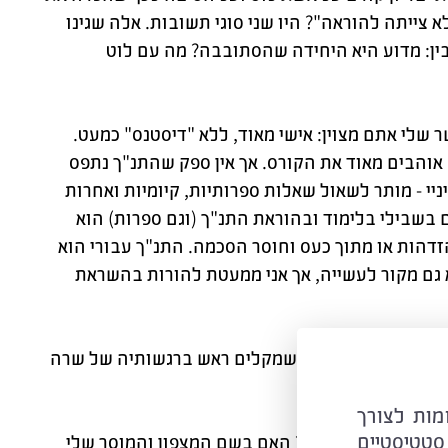
 צייתה להוראה"? היו שני סוגי תשובות. אלה שגינו
בין: מדוע היא היחידה שהסתובבה? מה עם לוט
ר שלי אתם מצוין: אישי מאוד, ללא "דיסטנס" כמעט.
 אוהבים מאוד את הקורס. אך אין ספק שהתנ"ך נתפס
יי - מותר לשאול שאלות ספרותיות, קיומיות ואחרות
בשבילי בלימוד ובהוראת התנ"ך (וגם ספרות) הוא
דהות או מתוך כעס וחוסר הסכמה. התנ"ך עבורי הוא
 גם מקור לעשייה, אך אני ממעטת להורות בהשראת
אברהם וכלפי אלוהים, שמקלים ראש ברגשותיה של שרה
ה רב.
C ובטכנולוגיות דומות לצורך
סטטיסטיים
אמונתם של תלמידיי? האם בשם המצפון והמוסר שלי