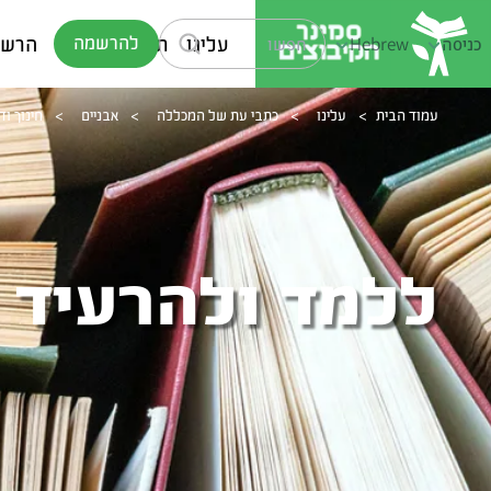
עלינו
תוכניות לימוד
הרשמ
להרשמה
כניסה
Hebrew
עמוד הבית
>
עלינו
>
כתבי עת של המכללה
>
אבניים
>
חינוך וד
ללמד ולהרעיד 