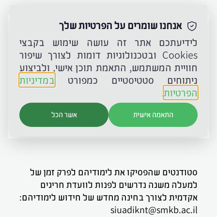
אנחנו שומרים על הפרטיות שלך
נתקלתם בבעיה? פנו למרכז ייעוץ ורישום
לידיעתכם אתר זה עושה שימוש בקבצי
Cookies ובטכנולוגיות דומות לצורך שיפור
03-6902345
חוויית המשתמש, התאמת תוכן אישי, ולביצוע
ניתוחים סטטיסטיים כמפורט
במדיניות
03-6901200
הפרטיות
.
smkb@smkb.ac.il
התאמה אישית
אשר הכל
סטודנטים שהפסיקו את לימודיהם לפרק זמן של
למעלה משנה נדרשים לפנות לוועדת חריגים
אקדמית לצורך בחינה מחדש של חידוש לימודיהם:
siuadiknt@smkb.ac.il