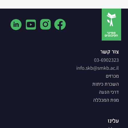
צור קשר
03-6902323
info.skb@smkb.ac.il
מכרזים
השכרת כיתות
דרכי הגעה
מפת המכללה
עלינו