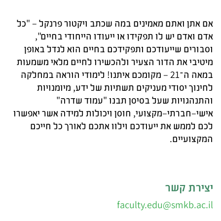
אם אתן ואתם מאמינים במה שכתב ויקטור פרנקל – "כל
אדם ואדם יש לו תפקידו או ייעודו הייחודי בחיים",
וסבורים שייעודכם ותפקידכם בחיים הוא לגדל באופן
מיטיבי את הדור הצעיר ולהכשירו לחיים מלאי משמעות
במאה ה־21 – מקומכם איתנו! לימודי הוראה במחלקה
לחינוך יסודי מעניקים תשתיות של ידע, מיומנויות
והתנהגויות שעל בסיסן תבנו "עמוד שדרה"
אישי–חברתי–מקצועי, חוסן ויכולות למידה אשר יאפשרו
לכם לממש את ייעודכם וילוו אתכם לאורך כל חייכם
המקצועיים.
יצירת קשר
faculty.edu@smkb.ac.il