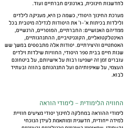
לחדשנות חינוכית, בארגונים חברתיים ועוד
.
מערכת החינוך היסודי, כשמה כן היא, מעניקה לילדים
ולילדות בכיתות א'–ו' את היסודות לגדילה מיטבית בכל
ממדיהם האנושיים: החברתיים, המוסריים, הרגשיים,
האינטלקטואליים, הקוגניטיביים, ההתנהגותיים,
האסתטיים והיצירתיים. יסודות אלה מתבססים במשך שש
שנות חיים בבית ספר היסודי, החוויות שילדות וילדים
עוברים זמן זה ישפיעו רבות על אישיותם, על ביטחונם
העצמי, על שאיפותיהם ועל התנהגותם בהווה ובעתיד
לבוא
.
החוויה הלימודית – לימודי הוראה
לימודי ההוראה במחלקה לחינוך יסודי מציעים חוויית
למידה ייחודית, חדשנית ומותאמת לעידן הנוכחי
והעתידי, שמאופיין בשינויים טכנולוגיים ורעיוניים