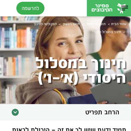
להרשמה
>
>
>
עמוד הבית
תוכניות לימוד
תואר ראשון
הפקולטה לחינוך
>
חינוך במסלול היסודי
חינוך במסלול
היסודי (א'-ו')
הרחב תפריט
תמיד ידעת שיש לך את זה – היכולת לראות