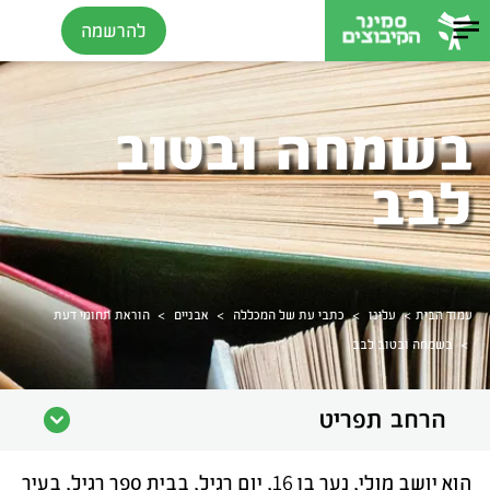
להרשמה
בשמחה ובטוב
לבב
>
>
>
>
עמוד הבית
עלינו
כתבי עת של המכללה
אבניים
הוראת תחומי דעת
>
בשמחה ובטוב לבב
הרחב תפריט
הוא יושב מולי, נער בן 16, יום רגיל, בבית ספר רגיל, בעיר