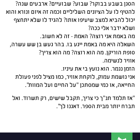
הסגן בשבע בבוקר? שבוע? שבועיים? ארבעים שנה?
להטיף לו על הציונים השליליים וכמה זה איום ונורא והוא
יכול להביא למצב שיעיפו אותו? להגיד לו שלא יתחצף
ושלא ידבר אלי ככה?
מה באמת אני רוצה? האמת - זה לא חשוב.
השאלה היא מה באמת ייגע בו. בהר געש בן שש עשרה,
סופת הוריקן. מה הוא רוצה? מה הוא צריך?
אוויר לנשימה.
הזמן נגמר. הוא נועץ בי את עיניו.
אני נושמת עמוק, לוקחת אוויר, כמו מציל לפני פעולת
החייאה, או כמי שמסתכן "על החיים ועל המוות".
"אז תלמד תנ"ך כי צריך, תקבל שישים, רק תשרוד. ואל
תברח יותר מבית הספר. דאגנו לך".