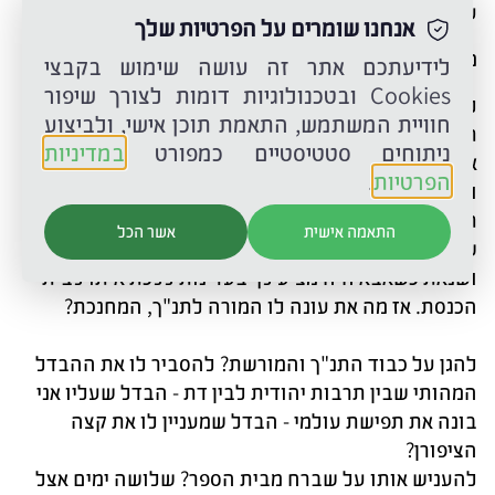
עיניו נעוצות בי.
אנחנו שומרים על הפרטיות שלך
מה אני רוצה?
לידיעתכם אתר זה עושה שימוש בקבצי
Cookies ובטכנולוגיות דומות לצורך שיפור
לחשוב מהר, שעון החול של השתיקה אוזל, תהיי כנה,
חוויית המשתמש, התאמת תוכן אישי, ולביצוע
תסתכלי עליו, תהיי כנה.
ניתוחים סטטיסטיים כמפורט
במדיניות
אין טעם להטיף לו. חמוד ובוער וכועס ובועט. בורח
הפרטיות
.
וחוזר. באמת כל כך מוזר?
תסתכלי עליו. תסתכלי על עצמך בגילו. איך את היית?
התאמה אישית
אשר הכל
שונה כל כך? קיבלת שישים בתנ"ך, לא עניין אותך יהדות
ושנאת כשאבא היה מציע לך בעדינות ללכת איתו לבית
הכנסת. אז מה את עונה לו המורה לתנ"ך, המחנכת?
להגן על כבוד התנ"ך והמורשת? להסביר לו את ההבדל
המהותי שבין תרבות יהודית לבין דת - הבדל שעליו אני
בונה את תפישת עולמי - הבדל שמעניין לו את קצה
הציפורן?
להעניש אותו על שברח מבית הספר? שלושה ימים אצל