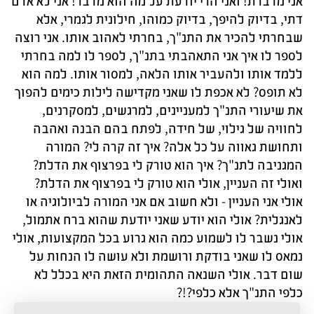
אני מדברת! ואני הרי יודעת על מה הוא מדבר! אני לא אדם
דתי, בדיוק להיפך, בדיוק כמוהו, חילונית לגמרי, אלא
שבחרתי להכיר את התנ"ך, בחרתי לאהוב אותו. אני רוצה
לספר לו איך אני התאהבתי בתנ"ך, לספר לו למה בחרתי
ללמד אותו ולהעביר אותו הלאה, למסור אותו. למה הוא
לא תופס? לא אכפת לו שאני מקדישה לילות כימים להפוך
את שיעורי התנ"ך למעניינים, למרגשים, למסקרנים,
לחוויה של גילוי, של חידה, לפתח בהם הבנה ואהבה
ותחושת גאווה על כל אלה? איך זה קרה לי? המורה
המגניבה לתנ"ך? איך הוא טורק לי בפרצוף את הדלת?
ואולי זה העניין, אולי הוא טורק לי בפרצוף את הדלת?
אולי אני העניין - ולא חשוב אם אני המורה לביולוגיה או
לאנגלית? אולי הוא יודע שאני יודעת שהוא ברח אתמול,
אולי נשבר לו לשמוע כמה הוא גרוע בכל המקצועות, אולי
נמאס לו שאני בודקת ורושמת ולא עושה לו הנחות על
שום דבר. אולי השנאה התהומית הזאת היא בכלל לא
כלפי התנ"ך אלא כלפי?!?