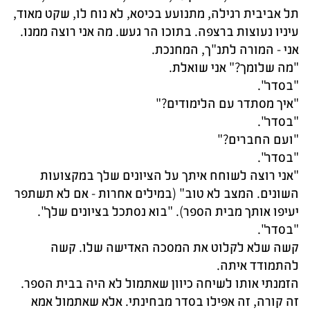
תל אביבית רגילה, מתנועע בכיסא, לא נוח לו, שקט מאוד,
עיניו נעוצות ברצפה. בתוכו הר געש. מה אני רוצה ממנו.
אני - המורה לתנ"ך, המחנכת.
"מה שלומך?" אני שואלת.
"בסדר".
"איך מסתדר עם הלימודים?"
"בסדר".
"ועם החברים?"
"בסדר".
"אני רוצה לשוחח איתך על הציונים שלך במקצועות
השונים. המצב לא טוב" (במילים אחרות - אם לא תשתפר
יעיפו אותך מבית הספר). "בוא נסתכל בציונים שלך".
"בסדר".
קשה שלא לקלוט את המסכה האדישה שלו. קשה
להתמודד איתה.
הזמנתי אותו לשיחה כיוון שאתמול לא היה בבית הספר.
זה קורה, זה אפילו בסדר מבחינתי. אלא שאתמול אמא