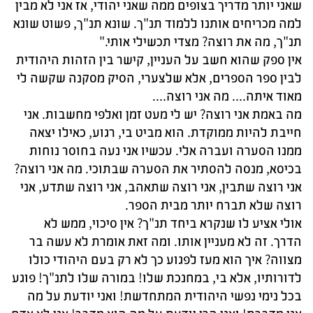
שאני יותר מדריך בצופים ממה שאני יהודי, אז אני לא מבין
למה מכריחים אותנו ללמוד תנ"ך. שונא תנ"ך, פשוט שונא
תנ"ך, מה את רוצה? מצדי תכשילי אותי."
אין ספק שהוא חשב על העניין, קישר בין הזהות היהודית
לבין ספר הספרים, אלא שלצערי, הסיק מסקנה שקשה לי
מאוד איתה.... מה אני רוצה....
מה באמת אני רוצה? יש לי מעט זמן ואלפי מחשבות. אני
חייבת להיות ממוקדת. הוא מביט בי, רגוע, כאילו יצאה
ממנו הסערה ועברה אלי. עכשיו אני נעה בחוסר נוחות
בכיסא, מנסה להסתיר את הסערה שבתוכי. מה אני רוצה?
אני רוצה שתבין, אני רוצה שתאהב, אני רוצה שתדע, אני
רוצה שלא תברח יותר מבית הספר.
אולי אציע לו שנקרא ביחד תנ"ך? אין סיכוי, ממש לא
הדרך. זה לא מעניין אותו. ומה זאת אומרת לא עשה בר
מצווה? איך הוא מעז לפגוע כך לא רק בעם היהודי כולו
לדורותיו, אלא בי, במחנכת שלו! במורה שלו לתנ"ך! פוגע
בכל נימי נפשי היהודית המתחדשת! ואני יודעת על מה