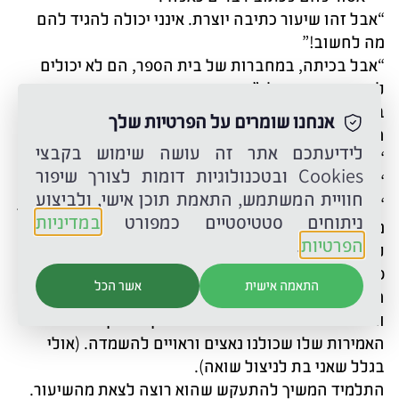
“אבל זהו שיעור כתיבה יוצרת. אינני יכולה להגיד להם
מה לחשוב!”
“אבל בכיתה, במחברות של בית הספר, הם לא יכולים
לכתוב דברים כאלה”.
בשיחת-חצר עם המחנך של אותו תלמיד, אמרתי: “היום
אנחנו שומרים על הפרטיות שלך
הוא כתב שאנחנו נאצים וצריך להשמיד אותנו.”
לידיעתכם אתר זה עושה שימוש בקבצי
“אז שיכתוב… מה איכפת לך?”
Cookies ובטכנולוגיות דומות לצורך שיפור
“טוב…”
חוויית המשתמש, התאמת תוכן אישי, ולביצוע
“את לא צריכה לדבר איתו או לשוחח איתו. זה מראה שאת
ניתוחים סטטיסטיים כמפורט
במדיניות
משתפת איתו פעולה ומשתתפת במשחק שלו.”
הפרטיות
.
לקחתי את הדברים לתשומת ליבי. אולי באמת אני צריכה
פחות לשוחח איתו, ויותר לשים גבולות ברורים בלי לתת
התאמה אישית
אשר הכל
הסברים?
ובכל זאת הרגשתי שאינני יכולה “לקחת בקלות” את
האמירות שלו שכולנו נאצים וראויים להשמדה. (אולי
בגלל שאני בת לניצול שואה).
התלמיד המשיך להתעקש שהוא רוצה לצאת מהשיעור.