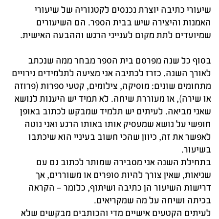
שיעורי כתיבה יוצרת נכנסים לקטגוריה של שיעורי
האמנות והיצירה שיש בבית הספר. הם השיעורים
שמיועדים לתת מקום לענייני הרגש וההבעה האישית.
בסוף כל שנה מפרסם בית הספר מבחר ממה שנכתב
לאורך השנה. כזרז לכתיבה אני מציעה לתלמידים גירויים
מתחומים שונים: מוסיקה, צילומים, קטעי ספרות (פרוזה
או שירה), או מעוררת שיחה. לא תמיד יש היענות לנושא
שאני מביאה. לעיתים יש תלמיד שמבקש לכתוב באופן
חופשי על נושא שמעסיק אותו באותו הרגע ואני נוטה
לאפשר את זה, כיוון שהכי חשוב בעיניי הוא שיכתבו
בשיעור.
בתחילת השנה אני מסבירה שמותר לכתוב גם עם
שגיאות, שאין צורך להיות סופרים או משוררים, אך
דרישות השיעור הן כתיבה ושיתוף, כלומר – הקראה
בכיתה ושיחה על מה שמקריאים.
לעיתים הקטעים אישיים מדי והכותבים מבקשים שלא