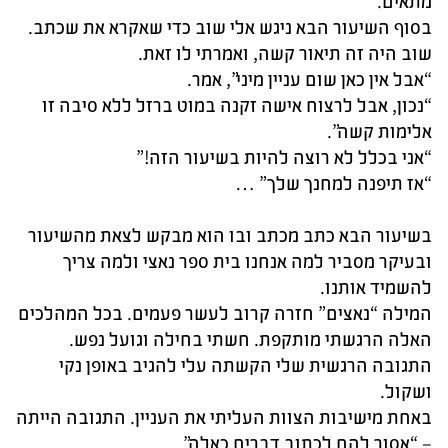
מתאים.
בסוף השיעור הבא ניגש אלי שוב כדי שאקרא את שכתב.
שוב היה זה תיאור קשה, ואמרתי לו זאת.
“אבל אין כאן שום עניין מיני”, אמר.
“נכון, אבל לרצוח אישה זקנה במוט ברזל ללא סיבה זו
אלימות קשה”.
“אני בכלל לא רוצה להיות בשיעור הזה!”
“אז תיפנה למחנך שלך” …
בשיעור הבא כתב מכתב ובו הוא מבקש לצאת מהשיעור
ובעיקר מסביר למה אנחנו בית ספר נאצי ולמה צריך
להשמיד אותנו.
המילה “נאצים” חזרה קרוב לעשר פעמים. בכל המהלכים
האלה הרגשתי מותקפת. חשתי בחילה וגועל נפש.
התגובה הרגשית שלי הקשתה עלי להגיב באופן נקי
ושקול.
באחת מישיבות הצוות העליתי את העניין. התגובה הייתה
– “אסור להם לכתוב דברים כאלה”.