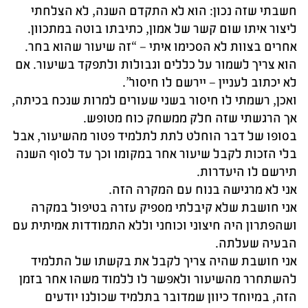
חשבתי שזה נכון: הוא לא התקדם השנה, לא הצלחתי
ליצור איתו שום קשר של אמון, כתיבתו בוטה במתכוון.
אחרים בצוות לא הסכימו איתי – “זה שיעור שהוא בחר.
הוא צריך לשמור על כללים וגבולות ולתפקד בשיעור. אם
לא יכתוב לעניין – יירשם לו חיסור”.
ואכן, רשמתי לו חיסור בשני שעורים למרות שנכח בכיתה,
אך הרגשתי שזה חלק ממשחק כוח מטופש.
בסופו של דבר הוחלט לתת לתלמיד פטור מהשיעור, אבל
בלי הזכות לקבל שיעור אחר במקומו וכך עד לסוף השנה
תירשם לו היעדרות.
אני לא מרגישה בנוח עם המקרה הזה.
אני חושבת שלא קיבלתי מספיק עזרה בטיפול במקרה
ושהפתרון היה חיצוני וכוחני וללא התמודדות אמיתית עם
הבעיה שעלתה.
אני חושבת שהיה צריך לקבל את בקשתו של התלמיד
להשתחרר מהשיעור ולאפשר לו ללמוד משהו אחר בזמן
הזה, במיוחד כיוון שמדובר בתלמיד שכולנו יודעים