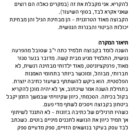
להקריא. אני מקבלת את זה (במקרים כאלה הם רוצים
שאני אקרא לבד, בסוף השיעור).
הקבוצה מאוד הטרוגנית – הן מבחינת הגיל והן מבחינת
יכולות הביטוי והבגרות הנפשית.
תיאור המקרה
השנה לומד בקבוצה תלמיד כתה י”ב שסובל מהפרעה
נפשית, התלמיד מגיע מבית קשה. מדובר בנער סגור
מאוד, פרפקציוניסט, מאוד ילדותי מבחינה רגשית, לא
חברותי, מבוהל, ומוכשר ביותר בתחומי האמנות
הפלסטית. הוא ביקש להשתתף בשיעור כתיבה יוצרת.
בתחילת השנה אמר שיכתוב, אך לא יהיה מוכן להקריא
בקול בכיתה. הסכמתי, כיוון שקיוויתי שבמשך הזמן יקבל
ביטחון בקבוצה ויסכים לשתף מדי פעם.
כשהיו תרגילים של כתיבה בזוגות – לא התנגד לשיתוף
אך תמיד כיוון את הנושא לתכנים מיניים בוטים. כשכתב
לבד עסק בעיקר בנושאים הזויים, ספק מדעיים ספק