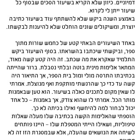
דמיוניים. כיוון שלא הקריא בשיעור הסכים שבסוף כל
שיעור ייתן לי לקרוא.
באמצע השנה ביקש שלא להשתתף עוד בשיעור כתיבה
יוצרת, ומשיקולים שונים הוחלט שלא להיענות לבקשתו.
באחד השיעורים הבאתי קטע של כחמש שורות מתוך
ספר, וביקשתי שיכתבו בהשראתו. בסוף השיעור ביקש
התלמיד שאקרא את מה שכתב. זה היה קטע קשה מאוד,
המתאר אלימות מינית בוטה ובלתי נסבלת. ברור שהייתה
בכתיבתו התרסה מולי ומול בית הספר, אך התיאור היה
קשה עד כדי כך שהרגשתי מותקפת ואף מנוצלת. אמרתי
לו שאין מקום לתכנים כאלה בשיעור. הוא טען שבאמנות
מותר הכל. אמרתי לו שהוא צודק, אך באמנות – כל אחד
יכול לבחור למה להיחשף ואילו בכיתה לא כך.
הוספתי שהאלימות הקשה בכתיבה שלו מעלה שאלות
טיפוליות, ושאילו הייתי המטפלת שלו – היינו פותחים
לשיחה את הנושאים שהעלה, אלא שבמסגרת הזו זה לא