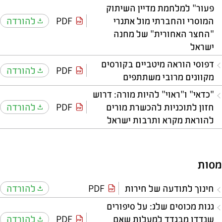
פעור" למלחמת מדיין השיתוק
המוסרי והחברתי מול אתגרי
PDF
להורדה
"החצר האחורית" של מחנה
ישראל
דפוסי הוראה מיטביים בקורסים
PDF
להורדה
מקוונים מרובי משתתפים
"כדאי" ו"ראוי" להיות מורה: דרוש
חזון לתוכניות להכשרת מורים
PDF
להורדה
להוראת מקרא ותרבות ישראל
מסות
חינוך לתודעה של חירות
PDF
להורדה
גגות מכוסים שלג: על סיפורים
שנדדו מבגדד למעלות שאם
PDF
להורדה