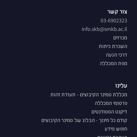
צור קשר
03-6902323
info.skb@smkb.ac.il
מכרזים
השכרת כיתות
דרכי הגעה
מפת המכללה
עלינו
מכללת סמינר הקיבוצים - תעודת זהות
פרסומי המכללה
דיקנט הסטודנטים
קודם כל חינוך - הבלוג של סמינר הקיבוצים
חופש מידע