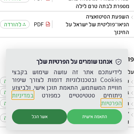
מספרת לבתה טרם לילה
השפעת הסיטואציה
הגיאו־פוליטית של ישראל על
PDF
להורדה
החינוך
פורום ביקורת ספרות
אנחנו שומרים על הפרטיות שלך
לידיעתכם אתר זה עושה שימוש בקבצי
על הספר “תקלה בקצה הגלקסיה” מאת אתגר קרת
Cookies ובטכנולוגיות דומות לצורך שיפור
על קצות הבריחה
PDF
להורדה
חוויית המשתמש, התאמת תוכן אישי, ולביצוע
בְּדִיפּוּר: בדיחה שהיא סיפור
PDF
להורדה
ניתוחים סטטיסטיים כמפורט
במדיניות
הפרטיות
.
תקלות מרובות בגלקסיה
PDF
להורדה
"ראיתי שאני לגמרי, אבל לגמרי,
התאמה אישית
אשר הכל
PDF
להורדה
לבד"