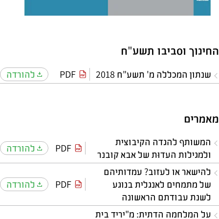
החינוך וסביבו תשע"ח
שנתון המכללה מ' תשע"ח 2018
PDF
להורדה
מאמרים
המשותף להגדה הקיבוצית
PDF
להורדה
ולמגילות העדוּת של אבא קובנר
להישאר או לעזוב? עמדותיהם
של מתמחים לאנגלית בנוגע
PDF
להורדה
לשנת עבודתם הראשונה
על המלחמה הדתית: מ"יריד בית