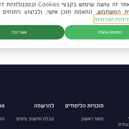
לידיעתכם אתר זה עושה שימוש בקבצי ookies
ית המשתמש, התאמת תוכן אישי, ולביצוע ניתוחים 
בסדנאות המרחב
לחצו כאן
יניות הפרטיות
.
סדנה
לחצו כאן
התאמה אישית
אשר הכל
תוכניות הלימודים
להרשמה
ספ
תואר ראשון
קבלה וחישוב ציונים
הס
עודת