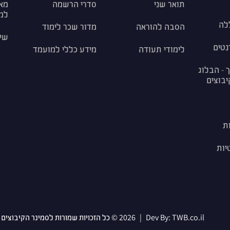
תואר שני
סדרי הרשמה
מאג
למ
לה
הסבה להוראה
מדור שכר לימוד
שי
נטים
לימודי תעודה
מידע כללי למועמד
 - הבלוג
יבוצים
ת
יות
TWB.co.il
Dev By:
|
2026 © כל הזכויות שמורות לסמינר הקיבוצים