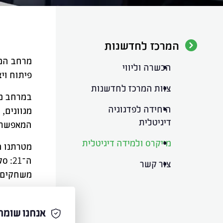
המרכז לחדשנות
מרחב המי
הכשרה וליווי
פיתוח וי
צוות המרכז לחדשנות
במרחב מת
היחידה לפדגוגיה
מגוונים, 
דיגיטלית
המאפשרים
מייקרס ולמידה דיגיטלית
מטרתנו ה
ה־21
צור קשר
משחקים ל
צוות המר
בתכנון ו
אנחנו שומר