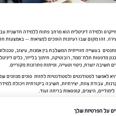
יקרס ולמידה דיגיטלית הוא מרחב פתוח ללמידה חדשנית עבור
צירה. זהו מקום שבו רעיונות הופכים למציאות — באמצעות חומ
נסים בעשייה חווייתית המשלבת בין אמנות, עיצוב, טכנול
כגון מדפסות תלת־ממד, רובוטיקה, חיתוך בלייזר, כלים דיגיטל
 חשיבה יוצרת, ניסוי וטעייה, ופיתוח פתרונות מקוריים.
יא לאפשר לסטודנטים ולסטודנטיות לחוות סוגים מגוונים ש
: סקרנות, עבודת צוות, יצירתיות, חשיבה ביקורתית ויכולת למ
ימודיים, היצגים, קופסאות בריחה ועוד.
חב — הכולל מומחיוֹת בתחומי הפדגוגיה, העיצוב, המייקרס 
בהפקת חוויות למידה המשלבות הנאה, משמעות וחדשנות.
ים על הפרטיות שלך