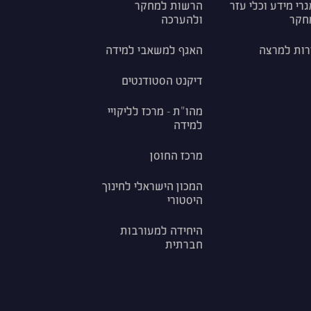
רי מידע וכלי עזר
הרשות למחקר
חקר
ולהערכה
רות למרצה
האגף למשאבי למידה
דיקנט הסטודנטים
מהו"ת - מרכז לליקויי
למידה
מרכז החוסן
המכון הישראלי לחינוך
היסטורי
היחידה למעורבות
חברתית