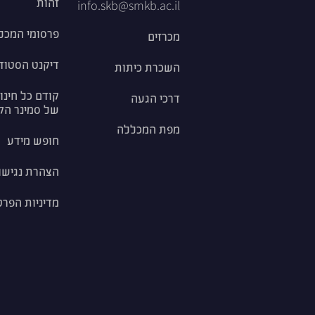
זהות
info.skb@smkb.ac.il
פרסומי המכל
מכרזים
דיקנט הסטוד
השכרת כיתות
קודם כל חינוך
דרכי הגעה
של סמינר הק
מפת המכללה
חופש מידע
הצהרת נגישו
מדיניות הפרט