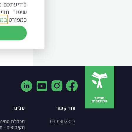
שיפור חווי
לצפייה 
כמפורט
במד
להזמנת 
צור קשר
עלינו
03-6902323
מכללת סמינר
הקיבוצים - ת