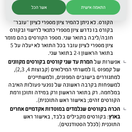
בקורס לבחירתו של הסטודנט (ללא קשר להיקף
התאמה אישית
אשר הכל
הקורס) ובתנאי שעמד בדרישות המעבר של
הקורס. לא ניתן להמיר ציון מספרי לציון "עובר"
בקורס בו נדרש ציון מספרי כתנאי לרישוי ובקורס
חובה/ליבה בתואר שני. מספר הקורסים בהם מומר
ציון מספרי לציון עובר בכל התואר לא יעלה על 5
בתואר הראשון ו-2 בתואר שני.
אפשרות של
המרת עד שני קורסים בקורסים מקוונים
של קמפוס IL למשרתי המילואים (קבוצות 4, 2,3),
למתגוררים בישובים המפונים, ולמשתייכים
למשפחות בקרבה ראשונה של נפגעי פעולות האיבה
במלחמה. רק בתואר הראשון ורק במידה ותוכן ורמת
הקורסים זהים; באישור ראש התוכנית).
הכרה בקורסים שנלמדים במוסדות אקדמיים אחרים
בארץ
: בקורסים מקבילים בלבד, באישור ראש
התוכנית (לכלל הסטודנטים).