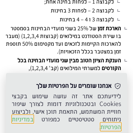
לקבוצה 1 – לפחות בחינה אחת;
לקבוצה 2 – לפחות 3 בחינות
לקבוצה 3 ו 4 – 4 בחינות
הארכת זמן
של 25% בשני מועדי הבחינות בסמסטר
בו שירת הסטודנט במילואים (קבוצות 1,2,3,4) (מעבר
להארכות הקיימות לזכאים ועד מקסימום 50% תוספת
זמן במצטבר בכלל הזכאויות).
הענקת הציון הטוב מבין שני מועדי הבחינה בכל
הקורסים
למשרתי המילואים (קב' 1,2,3,4),
למתגוררים בישובים המפונים, ולמשתייכים
למשפחות בקרבה ראשונה של נפגעי פעולות האיבה
אנחנו שומרים על הפרטיות שלך
במלחמה.
לידיעתכם אתר זה עושה שימוש בקבצי
המרה לציון "עובר"
Cookies ובטכנולוגיות דומות לצורך שיפור
תואר ראשון – המרה של שני קורסים (קבוצה 2) או
חוויית המשתמש, התאמת תוכן אישי, ולביצוע
שלושה קורסים (קב' 3,4).
ניתוחים סטטיסטיים כמפורט
במדיניות
תואר שני – המרה של קורס אחד (קבוצה 2) או שני
הפרטיות
.
קורסים (קב' 3,4).