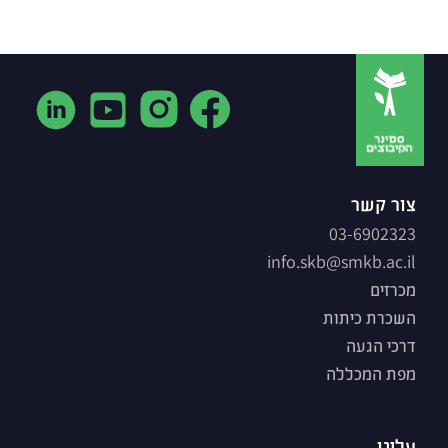
צור קשר
03-6902323
info.skb@smkb.ac.il
מכרזים
השכרת כיתות
דרכי הגעה
מפת המכללה
עלינו