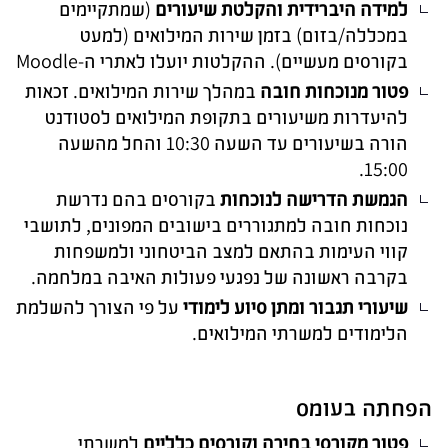
למידה היברידית והקלטת שיעורים
(שמתקיימים
במכללה/בזום) בזמן שירות המילואים (למעט
בקורסים מעשיים). ההקלטות יועלו לאתרי ה-Moodle
פטור מנוכחות חובה
במהלך שירות המילואים. זכאות
להיעדרות משיעורים בתקופת המילואים לסטודנט
הורה בשיעורים עד השעה 10:30 והחל מהשעה
15:00.
הגמשת הדרישה לנוכחות
בקורסים בהם נדרשת
נוכחות חובה למתגוררים בישובים המפונים, לתושבי
קווי העימות בהתאם למצב הביטחוני ולמשפחות
בקרבה ראשונה של נפגעי פעולות האיבה במלחמה.
שיעורי תגבור ומתן סיוע לימודי
על פי הצורך להשלמת
הלימודים למשרתי המילואים.
הפחתה בעומס
פטור מקורסי בחירה וקורסים כלליים
למשרתי