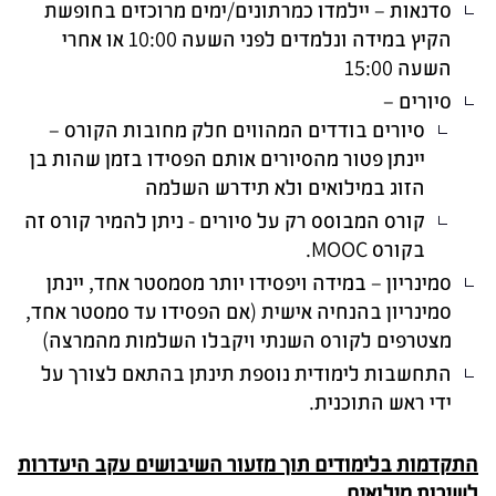
סדנאות – יילמדו כמרתונים/ימים מרוכזים בחופשת
הקיץ במידה ונלמדים לפני השעה 10:00 או אחרי
השעה 15:00
סיורים –
סיורים בודדים המהווים חלק מחובות הקורס –
יינתן פטור מהסיורים אותם הפסידו בזמן שהות בן
הזוג במילואים ולא תידרש השלמה
קורס המבוסס רק על סיורים - ניתן להמיר קורס זה
בקורס MOOC.
סמינריון – במידה ויפסידו יותר מסמסטר אחד, יינתן
סמינריון בהנחיה אישית (אם הפסידו עד סמסטר אחד,
מצטרפים לקורס השנתי ויקבלו השלמות מהמרצה)
התחשבות לימודית נוספת תינתן בהתאם לצורך על
ידי ראש התוכנית.
התקדמות בלימודים תוך מזעור השיבושים עקב היעדרות
לשירות מילואים