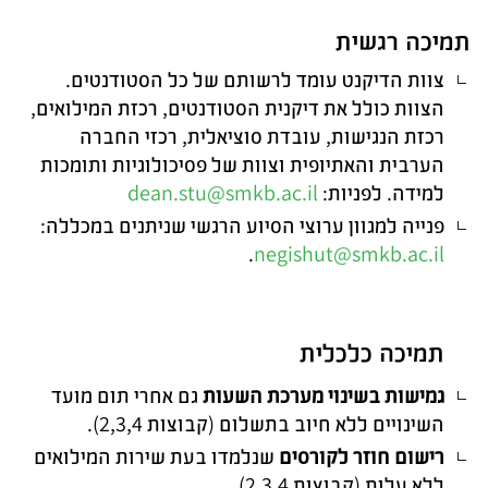
תמיכה רגשית
צוות הדיקנט עומד לרשותם של כל הסטודנטים.
הצוות כולל את דיקנית הסטודנטים, רכזת המילואים,
רכזת הנגישות, עובדת סוציאלית, רכזי החברה
הערבית והאתיופית וצוות של פסיכולוגיות ותומכות
למידה. לפניות:
dean.stu@smkb.ac.il
פנייה למגוון ערוצי הסיוע הרגשי שניתנים במכללה:
.
negishut@smkb.ac.il
תמיכה כלכלית
גמישות בשינוי מערכת השעות
גם אחרי תום מועד
השינויים ללא חיוב בתשלום (קבוצות 2,3,4).
רישום חוזר לקורסים
שנלמדו בעת שירות המילואים
ללא עלות (קבוצות 2,3,4).