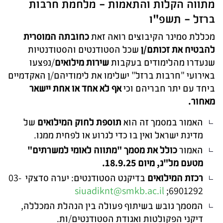
מתווה הקלות והתאמות - מלחמת חרבות
ברזל - תשפ"ו
מכללת סמינר הקיבוצים רואה זאת
כחובתה המוסרית
להבטיח את זכותם/ן
שכל הסטודנטים והסטודנטיות
שנעדרו מהלימודים בעקבות
שירות מילואים
/נפצעו
באירועי "חרבות ברזל" ישלימו את לימודיהם/ן האקדמיים
ביחד עם יתר חבריהם וכי
אף לא אחד או אחת יישאר
מאחור.
האמור במסמך זה הוא
תוספת לחוק המילואים
של
מדינת ישראל ואין בו כדי לגרוע או לפחית ממנו.
האמור
כולל את מסמך "מתווה לאומי למשרתים"
מטעם מל"ג, מיום 18.9.25.
רכזת המילואים
בדיקנט הסטודנטים: יערה סדצקי 03-
siuadiknt@smkb.ac.il
6901292;
המסמך גובש בשיתוף פעולה בין הנהלת המכללה,
דיקני הפקולטות ואגודת הסטודנטים/ות.