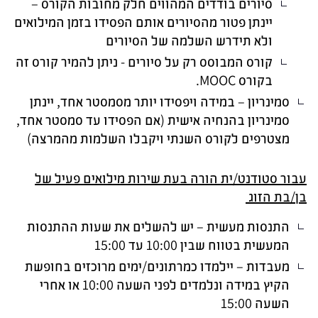
סיורים בודדים המהווים חלק מחובות הקורס –
יינתן פטור מהסיורים אותם הפסידו בזמן המילואים
ולא תידרש השלמה של הסיורים
קורס המבוסס רק על סיורים - ניתן להמיר קורס זה
בקורס MOOC.
סמינריון – במידה ויפסידו יותר מסמסטר אחד, יינתן
סמינריון בהנחיה אישית (אם הפסידו עד סמסטר אחד,
מצטרפים לקורס השנתי ויקבלו השלמות מהמרצה)
עבור סטודנט/ית הורה בעת שירות מילואים פעיל של
בן/בת הזוג
התנסות מעשית – יש להשלים את שעות ההתנסות
המעשית בטווח שבין 10:00 עד 15:00
מעבדות – יילמדו כמרתונים/ימים מרוכזים בחופשת
הקיץ במידה ונלמדים לפני השעה 10:00 או אחרי
השעה 15:00