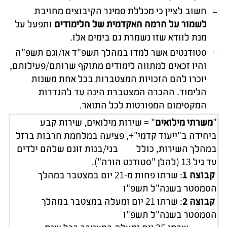
חשוב לציין כי מכללת סמינר הקיבוצים מחויבת
לשמור על הרמה האקדמית של הלימודים
ותפעל על
מנת לוודא שזו נשמרת גם בימים אלו.
סטודנטים אשר למדו במהלך תשפ"ד או/וגם תשפ"ה
והיו זכאים למתווה לימודים מתוקף שרותם/פעילותם,
יוכרו להם הזכויות המצטברות בכל אחת משנות
הלימוד. ההכרה המצטברת הינה עד להגדרות
המקסימום המפורטות לכל התואר.
"
משרתי מילואים
" = שירות מילואים, שירות קבע
ביחידה ב"ייעוד קדמי"+, פציעה במלחמת חרבות ברזל
במהלך השירות, כולל בני/בנות זוגם שלהם ילדים
עד גיל 13 (להלן "סטודנט הורה").
קבוצה 1
: שרתו פחות מ-21 יום במצטבר במהלך
הסמסטר בשנה"ל תשפ"ו
קבוצה 2
: שרתו 21 יום ומעלה במצטבר במהלך
הסמסטר בשנה"ל תשפ"ו