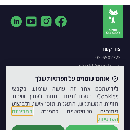
צור קשר
03-6902323
info.skb@smkb.ac.il
מכרזים
אנחנו שומרים על הפרטיות שלך
השכרת כיתות
לידיעתכם אתר זה עושה שימוש בקבצי
דרכי הגעה
Cookies ובטכנולוגיות דומות לצורך שיפור
מפת המכללה
חוויית המשתמש, התאמת תוכן אישי, ולביצוע
ניתוחים סטטיסטיים כמפורט
במדיניות
הפרטיות
.
עלינו
מכללת סמינר הקיבוצים - תעודת זהות