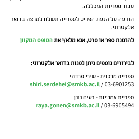
עבור ספריות המכללה.
הודעה על הגעת הפריט לספרייה תשלח למרצה בדואר
אלקטרוני.
להזמנת ספר או סרט, אנא מלא/י את
הטופס המקוון
לבירורים נוספים ניתן לפנות בדואר אלקטרוני:
ספרייה מרכזית - שירי סרדהי
shiri.serdehei@smkb.ac.il
03-6901253 /
ספריית אמנויות - רעיה גונן
raya.gonen@smkb.ac.il
03-6905494 /