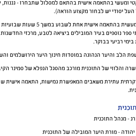
קטי ומעשי בהתאמה אישית בהתאם למסלול שתבחרו - גננות, י
העל יסודי יש לבחור מקצוע הוראה).
הכשרה מעשית בהתאמה אישית 
י ספר נוספים בעיר המובילים ביציאה לטבע, מרכזי החדשנות
בימי רביעי בבוקר.
פת הלב והיער הנהוגה במוסדות חינוך היער הירושלמים וה
רה והלווי של התוכנית מורכב מהסגל הנפלא של סמינר הקיבו
וקרתית עתירת משאבים המאפשרת גמישות, התאמה אישית של
ית.
ת
וכנית
רג - מנהל התוכנית
יהודה - מורת היער המובילה של התוכנית