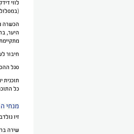
לווי דיד
(במסלול 
היער, בת
מתקיימת 
חיבור לש
סגל ההכש
תוכנית י
כל התוכנ
מנחי ה
זיו גולדב
שירה בר 