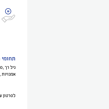
תחומי ה
גיל רך
,
ספ
אמנויות
,
לסרטון ש