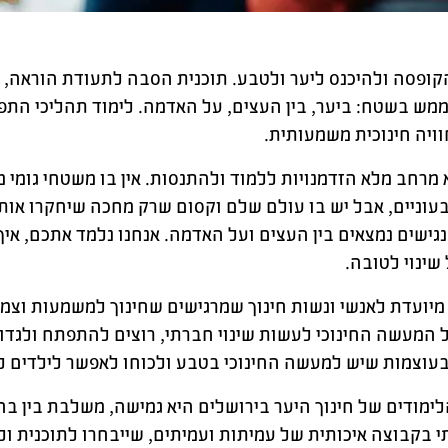
ופסה ולהיכנס ליער ולטבע. תוכנית הסבה לתעודת הוראה, 
ממש בשטח: ביער, בין העצים, על האדמה. לימוד תהליכי התפ
וויה חינוכית משמעותית.
 מרחב מלא הזדמנויות ללמוד ולהתנסות. אין בו משטחי גומי מ
עוניים, אבל יש בו עולם שלם וקסום שרק מחכה שיחקרו אות
 נגישים נמצאים בין העצים ועל האדמה. אנחנו נלמד אתכם, אי
שינוי לטובה.
מיועדת לאנשי ונשות חינוך שמרגישים שחינוך למשמעות וצמ
 המעשה החינוכי לעשות שינוי חברתי, רוצים להתפתח ולגדול,
בעוצמות שיש למעשה החינוכי בטבע ולכוחו לאפשר לילדים
לימודים של חינוך היער בירושלים היא גמישה, משלבת בין ב
 בקבוצה איכותית של עמיתות ועמיתים, שייבחרו לתוכנית ולימ