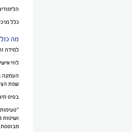
הלימודים
כלל מרכי
מה כולל
למידה וה
לווי אישי
העמקה במ
שפת הציפ
בסיס תיא
"טעימות"
ושיטות ל
מבוססת 