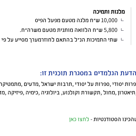
מלגות ותמיכה
10,000 ש״ח מלגה מטעם מפעל הפיס
5,800 ש״ח הלוואה מותנית מטעם משרה״ח.
שתי התמיכות הנ״ל בהתאם לחוזרמערך מסייע על פי 
דעת הנלמדים במסגרת תוכנית זו:
רות יסודי
,
ספרות על יסודי
,
תרבות ישראל
,
מדעים
,
מתמטיקה 
תיאטרון
,
מחול
,
תקשורת וקולנוע,
ביולוגיה
,
כימיה
,
פיזיקה
,
מד
הכינו הסטודנטיות -
לחצו כאן