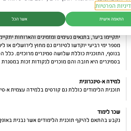
יניות הפרטיות
.
בימי ד' שעות הבוקר יוקדשו להכשרה מעשית בגני היער, ב
התאמה אישית
אשר הכל
יער קבועים.
בשעות הצהריים הפסקה משותפת ואחריה למידה של תוכנ
יתקיימו ביער, בתנאים נעימים ומזמינים והארוחות יתקיי
מספר ימי רביעי יוקדשו לסיורים גם מחוץ לירושלים או ל
בנוסף, התוכנית כוללת שלושה סמינרים מרוכזים. כלל ה
בסמינרים היא חובה והם מוכרים לנקודות זכות במסגרת ת
למידה א-סינכרונית
תוכנית הלימודים כוללת גם קורסים בלמידה עצמית א
-סי
שכר לימוד
נקבע בהתאם להיקף תוכנית הלימודים
אשר נבנית באופן 