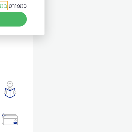
כמפורט
במד