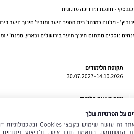
שבסקי - חונכת ומדריכה פדגוגית
נוביץ' - מלווה כמנהל בית הספר היער ומוביל חינוך היער ביר
נחים נוספים מתחום חינוך היער בירושלים ובארץ, ממנח"י ומצ
תקופת הלימודים
14.10.2026–30.07.2027
ימים ושעות הלימוד
ימי ב' 17:00–18:30 הדרכה דיסציפלינארית (או שלישי 14:00–16:00)
ים על הפרטיות שלך
ימי ד' 08:00–19:00 התנסות בבית ספר/גן + למידה ביער עין כרם
לידיעתכם אתר זה עושה שימוש בקבצי ookies
ית המשתמש, התאמת תוכן אישי, ולביצוע ניתוחים 
ימי ו' 08:30–14:00 לימודים בזום או במתכונת פרונטלית בסמינר הקיבוצים (או שלישי 16:00–21:00)