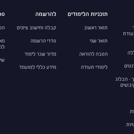
תוכניות הלימודים
להרשמה
ספ
תואר ראשון
קבלה וחישוב ציונים
הס
עודת
תואר שני
סדרי הרשמה
מאג
למ
לה
הסבה להוראה
מדור שכר לימוד
שי
נטים
לימודי תעודה
מידע כללי למועמד
 - הבלוג
יבוצים
ת
יות