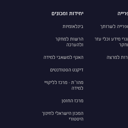
רייה
יחידות ומכונים
פרייה לשרותך
בינלאומיות
רי מידע וכלי עזר
הרשות למחקר
חקר
ולהערכה
רות למרצה
האגף למשאבי למידה
דיקנט הסטודנטים
מהו"ת - מרכז לליקויי
למידה
מרכז החוסן
המכון הישראלי לחינוך
היסטורי