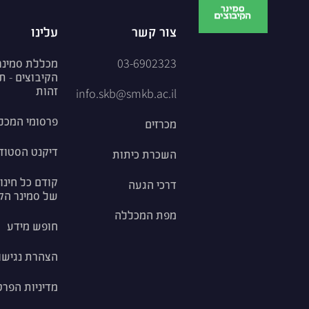
צור קשר
עלינו
03-6902323
מכללת סמינר
הקיבוצים - ת
זהות
info.skb@smkb.ac.il
פרסומי המכל
מכרזים
דיקנט הסטוד
השכרת כיתות
קודם כל חינוך
דרכי הגעה
של סמינר הק
מפת המכללה
חופש מידע
הצהרת נגישו
מדיניות הפרט