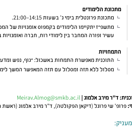
מתכונת הלימודים
מתכונת פרונטלית בימי ג' בשעות 14:15–21:00.
מתשפ״ז יתקיימו הלימודים בקמפוס אומנויות של המכ
עשיר ופורה המחבר בין לימודי רוח, חברה ואומנויות 
התמחויות
התוכנית מאפשרת התמחות באשכול: ״גוף, נפש ומדעי ה
מסלול ללא תזה ומסלול עם תזה המאפשר המשך לימו
נית: ד"ר מירב אלמוג |
Meirav.Almog@smkb.ac.il
י:
פרופ' שי פרוגל (דיקאן הפקולטה), ד"ר מירב אלמוג (ראשת הת
עניק: