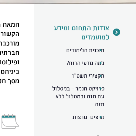
אודות התחום ומידע
הקשורו
למועמדים
מורכבת 
תוכנית הלימודים
חברתית.
ופילוסו
למה מדעי הרוח?
ביניהם 
תקצירי תשפ"ו
מסך חלק
פרויקט הגמר – במסלול
עם תזה ובמסלול ללא
תזה
מרצים ומרצות