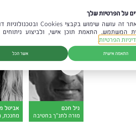
ים על הפרטיות שלך
ם ומוסמכות
לידיעתכם אתר זה עושה שימוש בקבצי ookies
:
ית המשתמש, התאמת תוכן אישי, ולביצוע ניתוחים 
יניות הפרטיות
.
התאמה אישית
אשר הכל
גיל חכם
אביטל מ
מורה לתנ"ך בחטיבה
מחנכת, מ
העליונה
להיסטורי
ורכזת הכ