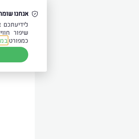
אנחנו שומר
מוסמכי
מספרים
שיפור חווי
כמפורט
במד