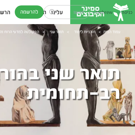
עלינו
תוכניות לימוד
הרשמ
להרשמה
כניסה
Hebrew
עמוד הבית
>
תוכניות לימוד
>
תואר שני
>
הפקולטה למדעי הרוח וה
תואר שני בהור
רב-תחומית