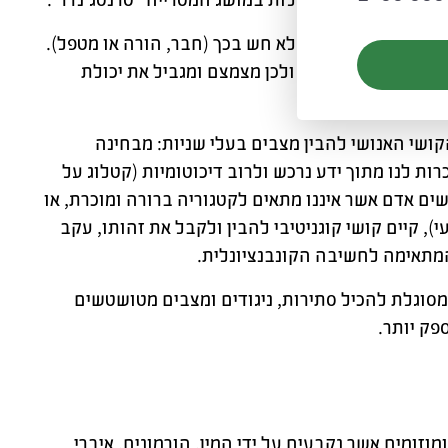
דם אחר אשר מעולם לא חש בכך (חבר, הורה או מטפל).
דרות חד-משמעיות ולכן מצמצם ומגביל את יכולת
ר את הקושי האנושי להבין מצבים בעלי שניות: מבחינה
כרות לנו מתוך ידע נרכש ולרוב דיכוטומיות (קטלוג על
פוגשים אדם אשר איננו מתאים לקטגוריה ברורה ומוכרת, או
י), קיים קושי קוגניטיבי להבין ולקבל את זהותו, עקב
המתאימה לחשיבה הקונבנציונלית.
סוגלת להכיל סתירות, ניגודים ומצבים מטושטשים
פק יותר.
מוזומים אשר נקבעים על ידי המין, הורמונים, איברי