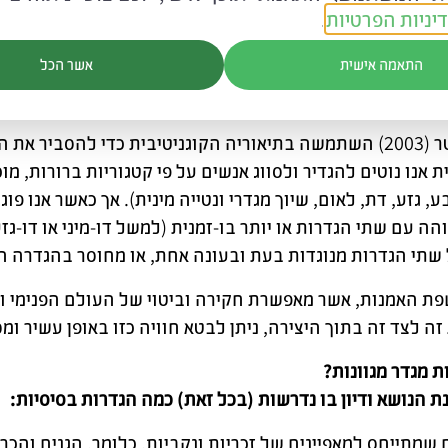
יניות הפרטיות
.
י רב להעביר את החוויה של זהות מגדרית שונה מהמקובל לא
התאמה אישית
אשר הכל
בע בין השאר ממבנה השפה המילולית, אשר מחייב שימוש בהג
 תכנים נפשיים, רגשיים וגופניים.
מקאליסטר (2003) השתמשה בתיאוריה הקוגניטיבית כדי להסבי
ת אנו נוטים להגדיר ולסווג אנשים על פי קטגוריות ברורות, מו
בע, גזע, דת, לאום, שיוך מגדרי ונטייה מינית). אך כאשר אנו 
ה עם שתי הגדרות או יותר בו-זמנית (למשל דו-מיני או דו-גזע
 שתי הגדרות מנוגדות בעת ובעונה אחת, או מחוסר בהגדרה 
ת האמנות, אשר מאפשרת חקירה וביטוי של העולם הפנימי ומ
זה לצד זה בתוך היצירה, ניתן לבטא חוויה כזו באופן עשיר ומס
ת מגדר מגוונות?
 הנושא ודיון בו נדרשות (בכל זאת) כמה הגדרות בסיסיות:
ח שמתייחס למאפיינים של זכריות ונקביות, כלומר, הגנים והכרו