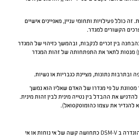
 זה כולל פעילויות ותחומי עניין, מאפיינים אישיים
ערכים הקשורים למגדר.
בחנה בין זכרים לנקבות, ובהמשך כזיהוי של המגדר
כאן) מנסות לתאר את התפתחותה של זהות המגדר
 ובתרבות נתונות, מציינת כגבריות או נשיות.
מסווגת על פי מגדרו של האדם שאליו הוא נמשך
דגיש את ההבדל בין נטייה מינית לבין זהות מינית.
א להגדיר את עצמו כהומוסקסואל).
- "אי הלימה מגדרית" (Gender Identity Disorder) הוגדרה ב DSM-V כתחושה קשה של אי נוחות או אי