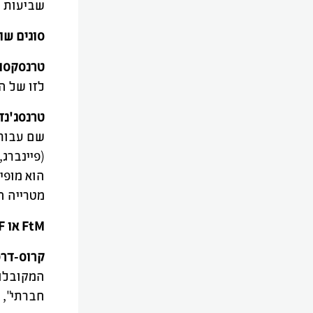
שביעות ר
סוגים שו
טרנסקסו
לזו של המ
טרנסג'נד
הוא מופי
מטרייה המ
FtM או MtF
קרוס-דרס
המקובלות
חברתי", 