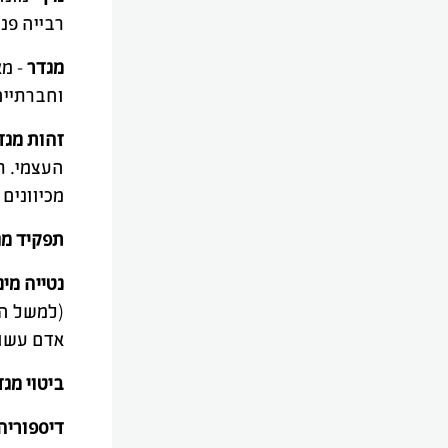
רבייה פני
מגדר
- מא
וחברתיים
זהות מגד
העצמי. ת
מכיוונים 
תפקיד מג
נטייה מינ
(למשל הט
אדם עשוי
ביטוי מג
דיספוריה