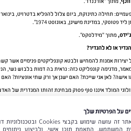
וולף
, מתוך "אורלנדו".
ליד פטוסקי, במדינת מישיגן, באוגוסט 1974".
ג'ידס,
מתוך "מידלסקס".
הגדיר או לא להגדיר?
 יצירות אמנות להמחיש ולבטא קונפליקטים פנימיים אשר קש
מר, מדגימה קונפליקט כזה: נראית בה דמות בלבוש נשי, הנ
או אישה? לאן אני שייכת? האם ישנן אך ורק שתי אופציות? האם
ולוגי המולד איננו סוף פסוק מבחינת זהותו המגדרית של האדם
 על הרצף שבין שתי קצות הסקאלה "גבריות" – "נשיות". יש 
("ג'נדרקווירים"), בעוד שאחרים סובלים מחוסר הזדהות עם ה
ים על הפרטיות שלך
 ("דיספוריה מגדרית"). ישנם כאלה אשר משייכים את עצמם למגד
לידיעתכם אתר זה עושה שימוש בקבצי ookies
 עבור אחרים, הפתרון היחיד אשר יעזור להם להתגבר על מצוקת
ית המשתמש, התאמת תוכן אישי, ולביצוע ניתוחים 
ואלים"). קיימות זהויות רבות ומגוונות נוסף על האפשרויות ש