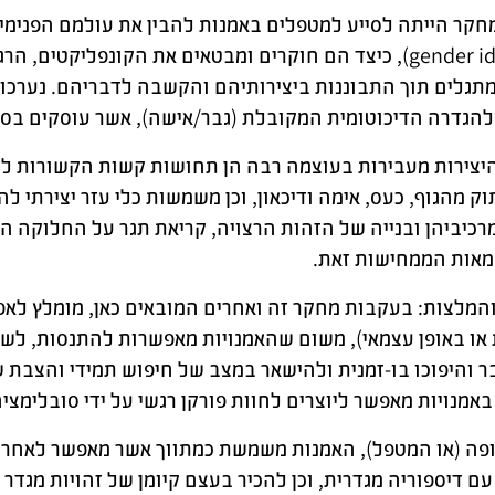
gender identities), כיצד הם חוקרים ומבטאים את הקונפל
מתגלים תוך התבוננות ביצירותיהם והקשבה לדבריהם. נערכו
הגדרה הדיכוטומית המקובלת (גבר/אישה), אשר עוסקים בסוגי א
היצירות מעבירות בעוצמה רבה הן תחושות קשות הקשורות לדיס
תוק מהגוף, כעס, אימה ודיכאון, וכן משמשות כלי עזר יצירתי 
מרכיביהן ובנייה של הזהות הרצויה, קריאת תגר על החלוקה ה
גמאות הממחישות זאת.
המלצות: בעקבות מחקר זה ואחרים המובאים כאן, מומלץ לאפשר
או באופן עצמאי), משום שהאמנויות מאפשרות להתנסות, לשח
ר והיפוכו בו-זמנית ולהישאר במצב של חיפוש תמידי והצבת ש
אמנויות מאפשר ליוצרים לחוות פורקן רגשי על ידי סובלימצ
פה (או המטפל), האמנות משמשת כמתווך אשר מאפשר לאחר ל
עם דיספוריה מגדרית, וכן להכיר בעצם קיומן של זהויות מגדר