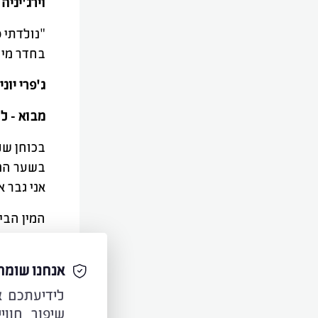
וירג'יניה 
בחדר מיון 
ג'פרי יוני
מבוא - ל
בכוחן של
בשער המא
אני גבר 
המין הבי
אפשרויות
להשתנות 
אנחנו שומר
הביולוגי
גופניים.
שיפור חווי
("טרנסקס