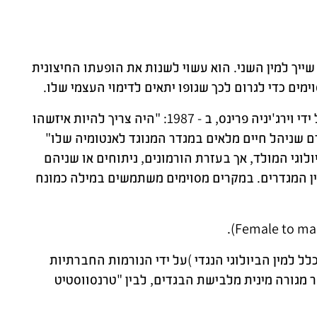
 שייך למין השני. הוא עשוי לשנות את הופעתו החיצונית
וימים כדי לגרום לכך שגופו יתאים לדימוי העצמי שלו.
- המונח "טרנסג'נדריסט" הוצג לראשונה בשפה האנגלית על ידי וירג'יניה פרינס, ב - 1987: "היה צריך להיות איזשהו
חסומי המגדר – כלומר אדם שניהל חיים מלאים במגדר המנוגד לאנטומיה שלו"
נו הביולוגי המולד, אך בעזרת הורמונים, ניתוחים או שניהם
בין המגדרים. במקרים מסוימים משתמשים במילה כמונח
 למין הביולוגי הנגדי )על ידי הנורמות החברתיות
 מגורה מינית מלבישת הבגדים, לבין "טרנסווסטיט