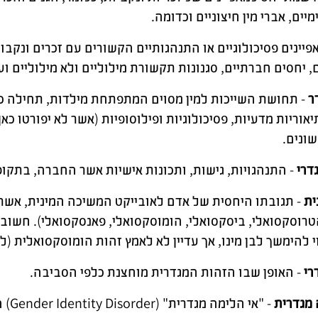
מיים, אברי מין חיצוניים וכדומה.
פיינים פסיכולוגיים או התנהגותיים הקשורים עם זכרים ונקבות.
, יחסים חברתיים, סגנונות תקשורת מילוליים ולא מילוליים ו
ר
- תחושת השייכות למין מסוים המתפתחת מילדות, תחילה כה
יאוריות מדעיות, פסיכולוגיות ופילוסופיות (אשר לא יפורטו 
שונים.
דרי
- התנהגויות, גישות, ותכונות אישיות אשר החברה, בתקופה
ית
- תגובתו היחסית של אדם לאובייקט המשיכה המינית, אשר 
רוסקסואלי, ביסקסואלי, הומוסקסואלי, פאנסקסואלי). חשוב לה
 להימשך לבן מינו, אך עדיין לא לאמץ זהות הומוסקסואלית (ל
דרי
- האופן שבו הזהות המגדרית מוחצנת כלפי הסביבה.
 מגדרית