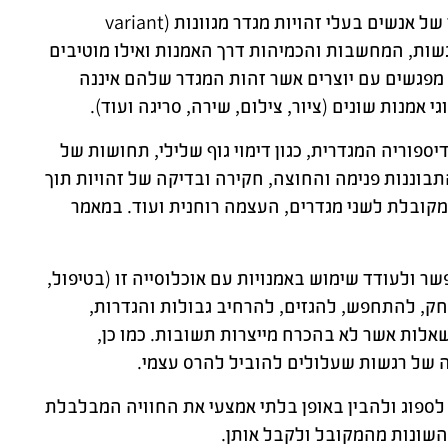
מטרת המחקר הייתה לסייע למטפלים באמנות להבין את עולמם הפנימי של אנשים בעלי זהויות מגדר מגוונות (variant
יקטים, הרגשות, המחשבות והכמיהות דרך האמנות ואילו מוטיבים
 מפגשים עם יוצרים אשר זהות המגדר שלהם איננה
מנות שונים (ציור, צילום, שירה, סריגה ועוד).
פוריה המגדרית, כגון דימוי גוף שלילי, תחושות של
להתבוננות פנימה והחוצה, חקירה ובדיקה של זהויות תוך
מקובלת לשני מגדרים, העצמה רוחנית ועוד. במאמר
 ולעודד שימוש באמנויות עם אוכלוסייה זו (בטיפול,
ק, להתחפש, להגזים, להרחיב גבולות והגדרות,
אלות אשר לא בהכרח מייצרות תשובות. כמו כן,
יה של רגשות שעלולים להוביל להרס עצמי.
ספוג ולהבין באופן בלתי אמצעי את החוויה המבלבלת
 השונות מהמקובל ולקבל אותן.