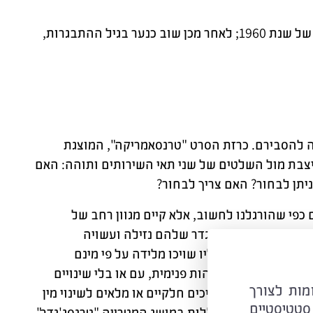
"נולדתי פעמיים: תחילה כתינוקת, ביום צלול להפליא בדטרויט, בינואר של שנת 1960; לאחר מכן שוב כנער בגיל ההתבגרות,
ה להסבירם. כרזת הסרט "טרנסאמריקה", המוצגת
יצבת מול השלטים של שני תאי השירותים ותוהה: האם
 ניתן לבחור? האם צריך לבחור?
 כפי שהורגלנו לחשוב, אלא קיים מגוון רחב של
אנשים אשר זהות המגדר שלהם נזילה ועשויה
מגדר המסוים שאליו שויכו מלידה על פי מינם
ר הנגדי מתוך הזדהות פנימית, עם או בלי שינויים
C ובטכנולוגיות דומות לצורך
ם יהיה לעבור תהליכים חלקיים או מלאים לשינוי מין
סטטיסטיים
תוארו כאן, וכולן נכללות במושג המטרייה "טרנסג'נדר".