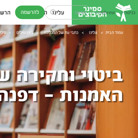
עלינו
תוכניות לימוד
הרשמ
להרשמה
כניסה
Hebrew
עמוד הבית
>
עלינו
>
כתבי עת של המכללה
>
בין המילים
>
גיליון 7 -
ביטוי וחקירה ש
האמנות - דפנה ר&lip