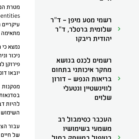
רשמי מסע מיפן - ד"ר
עיקריים 
שלומית ברסלר, ד"ר
מתאימה ל
יהודית ריבקו
נמצא כי 
ניכור וני
רשמים לכנס בנושא
פירוקן ל
מחקר איכותני בתחום
יובאו דו
בריאות הנפש - דורון
מסקנות ו
לווינשטיין ונטעלי
בסדנאות 
שלוים
להיות דב
השימוש ב
העכבר כסימבול רב
עבור הצו
משמעי בשימושיו
של חיים 
בטיפול במשחק בחול