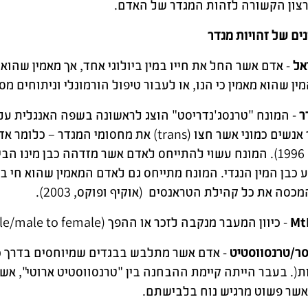
צון הקשורה לזהות המגדר של האדם.
נים של זהויות מגדר
אל
- אדם אשר החל את חייו במין ביולוגי אחד, אך מאמין שהוא
ין שהוא מאמין כי הנו, או לעבור טיפול הורמונלי וניתוחים מס
ר
שם עבור אנשים כמוני אשר חצו (trans) את מ
(פיינברג, 1996). המונח עשוי להתייחס לאדם אשר מזדהה כבן מי
ע כבן המין הנגדי. המונח מתייחס גם לאדם המאמין שהוא חי 
כסה את כל קהילת הטראנסים (אוקיף ופוקס, 2003).
- כיוון המעבר מנקבה לזכר או ההפך (Female to male/male to female).
ר/טרנסווסטיט
- אדם אשר מתלבש בבגדים שמיוחסים בדרך כלל
(. בעבר הייתה קיימת ההבחנה בין "טרנסווסטיט ארוטי", אשר
אשר פשוט מרגיש נוח בלבישתם.