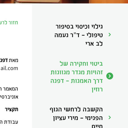
חזור לר
גילוי וכיסוי בסיפור
טיפולי - ד"ר נעמה
לב ארי
מאת
דפנה
ביטוי וחקירה של
ail.com
זהויות מגדר מגוונות
דרך האמנות - דפנה
רוזין
המאמר הנ
אוניברסיטת לסלי, 2008, בסיועה של 
הקשבה לרחשי הגוף
תקציר
הפנימי - מירי עציון
עבודת הת
חיים