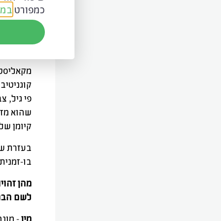
כמפורט
במד
קיים קוש
הקושי נו
הביטוי של
קוגניטיבי
פי גיל, צ
שהוא מזוה
קיומן של
בעזרת שפ
בו-זמנית 
מהן זהויו
לשם הבנת
מין
- מונ