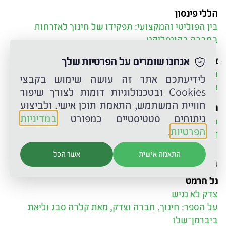
הללי פינסון
בין הפוליטי והמקצועי: תפקידו של חינוך לאזרחות
בחברה בקונפליקט
אנחנו שומרים על הפרטיות שלך
אדר כהן
מסכימים על סימני השאלה: חינוך פוליטי כפדגוגיה
לידיעתכם אתר זה עושה שימוש בקבצי
אזרחית משותפת
Cookies ובטכנולוגיות דומות לצורך שיפור
חוויית המשתמש, התאמת תוכן אישי, ולביצוע
מרדכי קרמניצר
ניתוחים סטטיסטיים כמפורט
במדיניות
ככה לא בונים חינוך לאזרחות, או: המציאות עולה על כל
הפרטיות
.
דמיון
התאמה אישית
אשר הכל
ביקורת ספרים
גל הרמט
צדק לא נגיש
על הספר: חינוך, חברה וצדק, מאת קלרה סבג וליאת
ביברמן־שלו