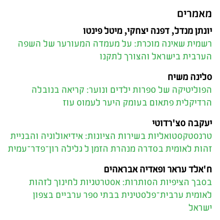
מאמרים
יונתן מנדל, דפנה יצחקי, מיטל פינטו
רשמית שאינה מוכרת: על מעמדה המעורער של השפה
הערבית בישראל והצורך לתקנו
סלינה משיח
הפוליטיקה של ספרות ילדים ונוער: קריאה בנובלה
הרדיקלית פתאום בעומק היער לעמוס עוז
יעקבה סצ'רדוטי
טרנסטקסטואליות בשירות הציונות: אידיאולוגיה והבניית
זהות לאומית בסדרה מנהרת הזמן ל גלילה רון־פדר־עמית
ח'אלד עראר ופאדיה אבראהים
בסבך הציפיות הסותרות: אסטרטגיות לחינוך לזהות
לאומית ערבית־פלסטינית בבתי ספר ערביים בצפון
ישראל