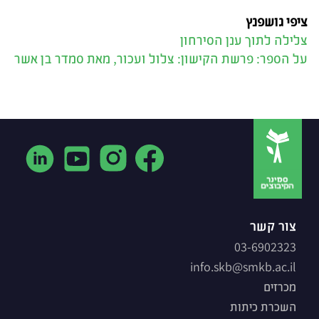
ציפי גושפנץ
צלילה לתוך ענן הסירחון
על הספר: פרשת הקישון: צלול ועכור, מאת סמדר בן אשר
צור קשר
03-6902323
info.skb@smkb.ac.il
מכרזים
השכרת כיתות