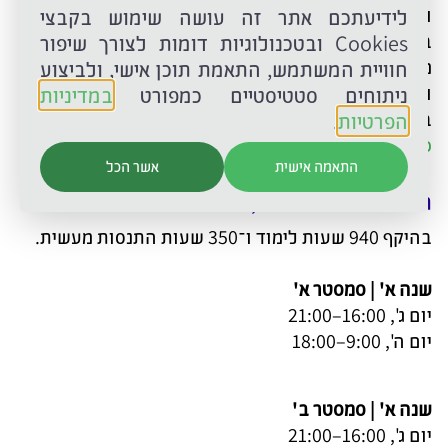
ומטרתה היא הכרת הגישות והתחומים השונים
לידיעתכם אתר זה עושה שימוש בקבצי
בפסיכולוגיה ובפסיכותרפיה. בשנה זו יילמדו הקורסים:
Cookies ובטכנולוגיות דומות לצורך שיפור
מבוא לפסיכולוגיה, פסיכופתולוגיה, תיאוריות אישיות
חוויית המשתמש, התאמת תוכן אישי, ולביצוע
ופסיכולוגיה התפתחותית. קורסים אלה מוצעים
ניתוחים סטטיסטיים כמפורט
במדיניות
בסמסטרים, סתיו, אביב או קיץ. לפרטים והרשמה
לחצו
הפרטיות
.
כאן
.
התאמה אישית
אשר הכל
תוכנית תלת־שנתית, שנים א'–ג
'
בהיקף 940 שעות לימוד ו־350 שעות התנסות מעשית
.
שנה א' | סמסטר א
'
יום ג', 16:00–21:00
יום ה', 9:00–18:00
שנה א' | סמסטר ב
'
יום ג',
16:00
–
21:00