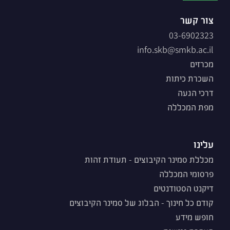
צור קשר
03-6902323
info.skb@smkb.ac.il
מכרזים
השכרת כיתות
דרכי הגעה
מפת המכללה
עלינו
מכללת סמינר הקיבוצים - תעודת זהות
פרסומי המכללה
דיקנט הסטודנטים
קודם כל חינוך - הבלוג של סמינר הקיבוצים
חופש מידע