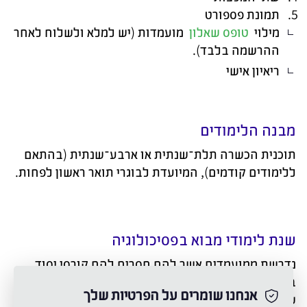
תמונת פספורט
מילוי
טופס שאלון
מועמדות (יש למלא ולשלוח לאחר
ההרשמה בלבד).
ריאיון אישי
מבנה הלימודים
תוכנית הכשרה תלת־שנתית או ארבע־שנתית (בהתאם
ללימודים קודמים), המיועדת לבוגרי תואר ראשון לפחות.
שנת לימודי מבוא בפסיכולוגיה
נדרשת ממועמדים אשר להם חסרים להם קורסי יסוד
בפסיכולוגיה בלבד.
אנחנו שומרים על הפרטיות שלך
שנת מבואות זו כוללת את קורסי היסוד בפסיכולוגיה